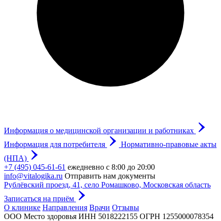
Информация о медицинской организации и работниках
Информация для потребителя
Нормативно-правовые акты
(НПА)
+7 (495) 045-61-61
ежедневно с 8:00 до 20:00
info@vitalogika.ru
Отправить нам документы
Рублёвский проезд, 41, село Ромашково, Московская область
Записаться на приём
О клинике
Направления
Врачи
Отзывы
ООО Место здоровья
ИНН 5018222155
ОГРН 1255000078354