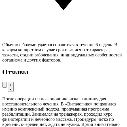
Обычно с болями удается справиться в течение 6 недель. В
каждом конкретном случае сроки зависят от характера,
тяжести, стадии заболевания, индивидуальных особенностей
организма и других факторов.
Отзывы
Обратился с болями в пояснице, которые мешали работать и
О
нормально спать. Очень боялся, что придется оперироваться,
г
но в итоге врач предложил программу лечения без операции.
м
Уже через несколько недель состояние стало значительно
л
лучше. Понравился системный подход и отсутствие лишних
д
назначений.
П