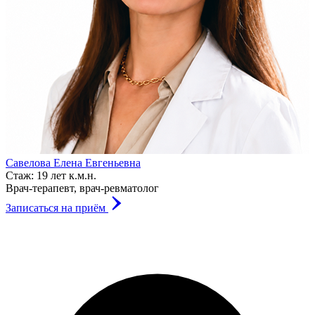
Абуховский Александр Александрович
Б
Стаж: 43 года
к.м.н.
С
Врач-онколог (маммолог), врач-хирург, врач ультразвуковой
В
диагностики.
З
Записаться на приём