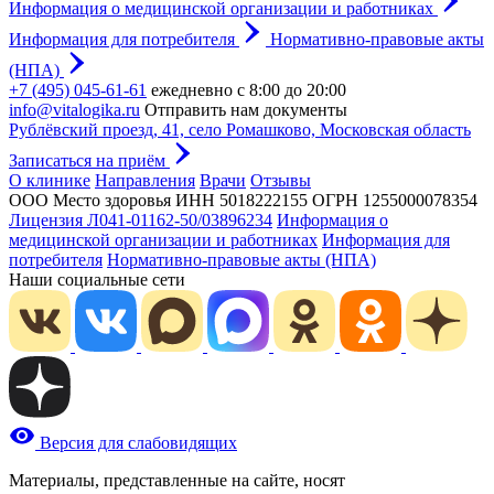
Информация о медицинской организации и работниках
Информация для потребителя
Нормативно-правовые акты
(НПА)
+7 (495) 045-61-61
ежедневно с 8:00 до 20:00
info@vitalogika.ru
Отправить нам документы
Рублёвский проезд, 41, село Ромашково, Московская область
Записаться на приём
О клинике
Направления
Врачи
Отзывы
ООО Место здоровья
ИНН 5018222155
ОГРН 1255000078354
Лицензия Л041-01162-50/03896234
Информация о
медицинской организации и работниках
Информация для
потребителя
Нормативно-правовые акты (НПА)
Наши социальные сети
Версия для слабовидящих
Материалы, представленные на сайте, носят