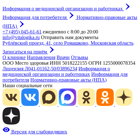
Информация о медицинской организации и работниках
Информация для потребителя
Нормативно-правовые акты
(НПА)
+7 (495) 045-61-61
ежедневно с 8:00 до 20:00
info@vitalogika.ru
Отправить нам документы
Рублёвский проезд, 41, село Ромашково, Московская область
Записаться на приём
О клинике
Направления
Врачи
Отзывы
ООО Место здоровья
ИНН 5018222155
ОГРН 1255000078354
Лицензия Л041-01162-50/03896234
Информация о
медицинской организации и работниках
Информация для
потребителя
Нормативно-правовые акты (НПА)
Наши социальные сети
Версия для слабовидящих